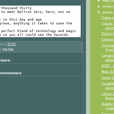
►
mars
(5
►
février
▼
janvier
Trame s
Trauma,
secon
District 
Chinese 
ane
à
23:50
The Aval
e
,
trip-hop
Psych
Certains
taire:
opinio
RJD2 - 
Mass Ef
 commentaire
Junior S
La table
annon
Lemon Je
Duck
Boards 
Cowb