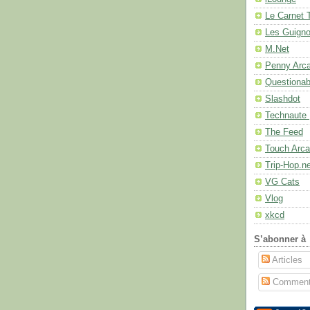
Le Carnet 
Les Guignol
M.Net
Penny Arc
Questionab
Slashdot
Technaute 
The Feed
Touch Arc
Trip-Hop.n
VG Cats
Vlog
xkcd
S’abonner à
Articles
Comment