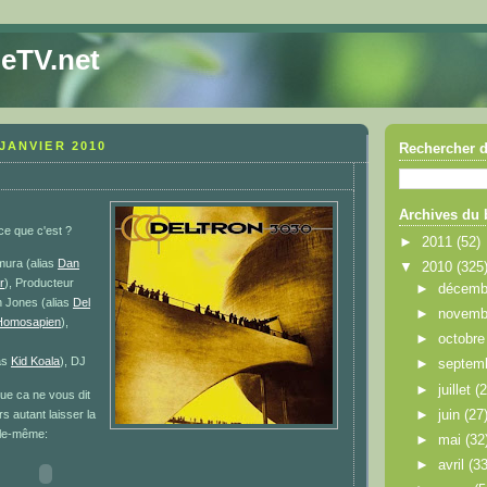
eTV.net
JANVIER 2010
Rechercher d
Archives du 
-ce que c'est ?
►
2011
(52)
mura (alias
Dan
▼
2010
(325
r
), Producteur
►
décem
 Jones (alias
Del
►
novem
Homosapien
),
►
octobr
ias
Kid Koala
), DJ
►
septem
►
juillet
(
ue ca ne vous dit
►
juin
(27
s autant laisser la
lle-même:
►
mai
(32
►
avril
(33