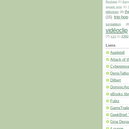
Rockstar
(1)
Son
square enix
(1)
th
télévision
(8)
trip-hop
(15)
turntablism
(8
vidéoclip
(7)
X360
X10
(1)
Liens
Appletell
Attack of 
Cyberpres
DenisTalbo
Dilbert
DominicArp
eBooks libr
Fubiz
GameTrail
GeekBrief
Gina Desja
iLounge