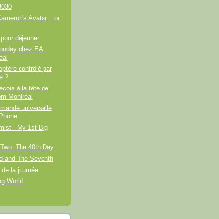
3030
meron's Avatar... or
 pour déjeuner
onday chez EA
éal
optère contrôlé par
e ?
cois à la tête de
m Montréal
mande universelle
iPhone
ist - My 1st Big
 Two: The 40th Day
rd and The Seventh
de la journée
og World