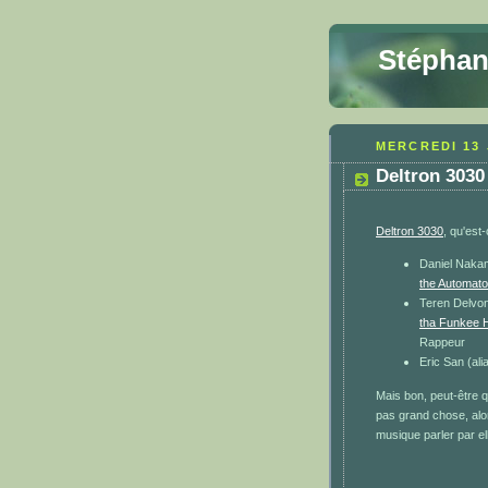
Stéphan
MERCREDI 13 
Deltron 3030
Deltron 3030
, qu'est
Daniel Naka
the Automato
Teren Delvon
tha Funkee 
Rappeur
Eric San (al
Mais bon, peut-être q
pas grand chose, alor
musique parler par e