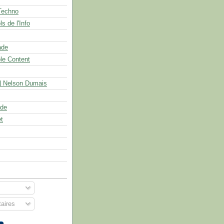
Techno
s de l'Info
ade
le Content
| Nelson Dumais
ade
et
aires