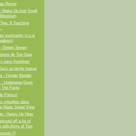
ap Remix
- Wake Up And Smell
illennium
 Two: A Touching
..
es survivants (v.o.a:
eakers)
- Sleepy Seven
onore de Top Gear
 sans frontières
Docs se lache lousse
a - Fender Bender
 - Underwear Goes
e The Pants
de Pánico!
és virtuelles dans
e Maps Street View
p - Happy Up Here
issed off a lot of
e with Army of Two
Juusan !!!