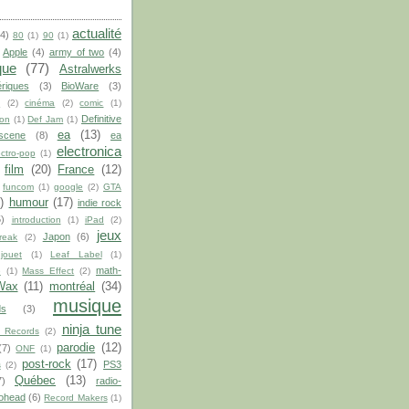
actualité
(4)
80
(1)
90
(1)
Apple
(4)
army of two
(4)
que
(77)
Astralwerks
riques
(3)
BioWare
(3)
S
(2)
cinéma
(2)
comic
(1)
Definitive
on
(1)
Def Jam
(1)
ea
(13)
scene
(8)
ea
electronica
ectro-pop
(1)
film
(20)
France
(12)
funcom
(1)
google
(2)
GTA
)
humour
(17)
indie rock
5)
introduction
(1)
iPad
(2)
jeux
Japon
(6)
break
(2)
jouet
(1)
Leaf Label
(1)
math-
e
(1)
Mass Effect
(2)
Wax
(11)
montréal
(34)
musique
s
(3)
ninja tune
 Records
(2)
parodie
(12)
(7)
ONF
(1)
post-rock
(17)
PS3
s
(2)
Québec
(13)
7)
radio-
ohead
(6)
Record Makers
(1)