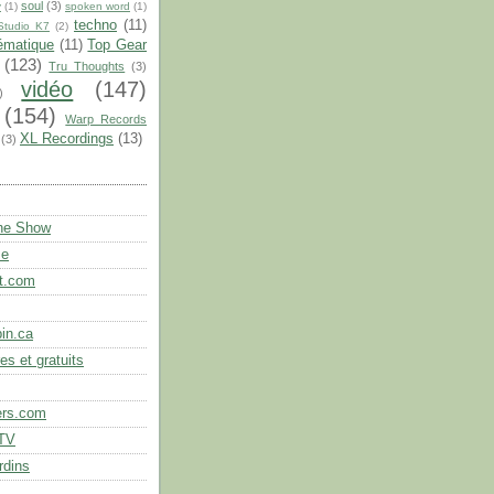
soul
(3)
y
(1)
spoken word
(1)
techno
(11)
Studio K7
(2)
ématique
(11)
Top Gear
(123)
Tru Thoughts
(3)
vidéo
(147)
)
(154)
Warp Records
XL Recordings
(13)
(3)
the Show
se
t.com
in.ca
es et gratuits
ers.com
.TV
rdins