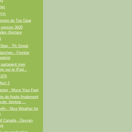
4)
(36)
(53)
onore de Top Gear
 version 3600
des d'extase
9
Man - 7th Street
anches - Frontier
iatrist
 partagent mes
ns sur le iPad...
1976
fect 2
enior - Move Your Feet
tte de Apple finalement
cée: bonjour ...
lly - Nice Weather for
s
of Canada - Dayvan
oy