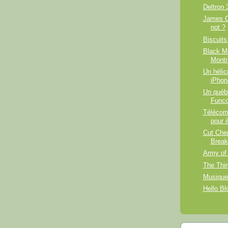
Deltron 
James Ca
not ?
Biscuits
Black M
Montr
Un hélic
iPhon
Un québé
Funco
Télécom
pour 
Cut Chem
Break
Army of
The Thi
Musique 
Hello Bl