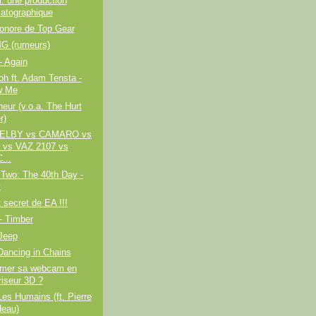
: une production
atographique
onore de Top Gear
4G (rumeurs)
- Again
h ft. Adam Tensta -
w Me
eur (v.o.a. The Hurt
r)
HELBY vs CAMARO vs
vs VAZ 2107 vs
...
Two: The 40th Day -
t
t secret de EA !!!
- Timber
Jeep
Dancing in Chains
rmer sa webcam en
iseur 3D ?
Les Humains (ft. Pierre
deau)