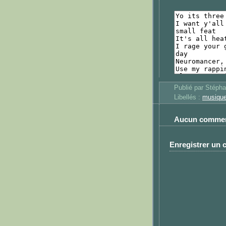
Publié par
Stéph
Libellés :
musiqu
Aucun commen
Enregistrer un