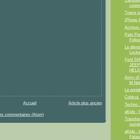
Carousel
ciném
Trame s
iPhone 
Archive 
Pato Poo
Follo
Le démin
Locke
Ford S
JEEP 
HELIC
Army of 
M.Ne
Le proje
Coldcut 
Accueil
Article plus ancien
Techno 
aKido - 
les commentaires (Atom)
Transfo
numér
aKido - 
Falar