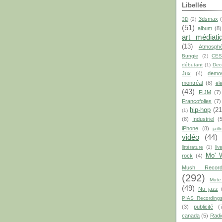
Libellés
3dsmax
3D
(2)
(51)
album
(8)
art médiati
(13)
Atmosphé
Bungie
(2)
CE
débutant
(1)
Dec
Jux
(4)
demo
montréal
(8)
el
(43)
FIJM
(7)
Francofolies
(7)
hip-hop
(21
(1)
(8)
Industriel
(
iPhone
(8)
jail
vidéo
(44)
littérature
(1)
liv
Mo' 
rock
(4)
Mush Record
(292)
Mute
(49)
Nu jazz
PIAS Recording
(3)
publicité
(
canada
(5)
Radi