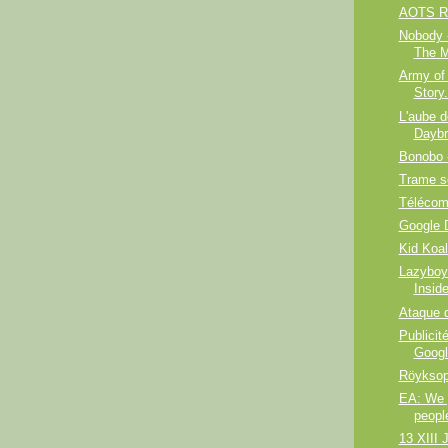
AOTS R
Nobody 
The M
Army of
Story.
L'aube d
Daybr
Bonobo 
Trame s
Télécoms
Google 
Kid Koal
Lazyboy
Insid
Ataque 
Publicit
Googl
Röyksop
EA: We p
peopl
13 XIII 