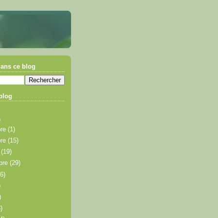
ans ce blog
blog
)
bre
(1)
bre
(15)
e
(19)
bre
(29)
26)
)
)
)