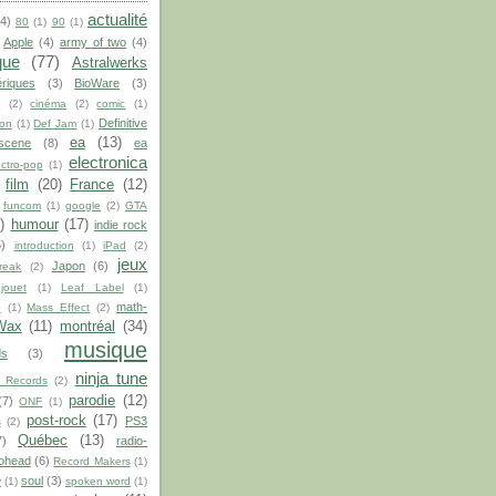
actualité
(4)
80
(1)
90
(1)
Apple
(4)
army of two
(4)
que
(77)
Astralwerks
riques
(3)
BioWare
(3)
S
(2)
cinéma
(2)
comic
(1)
Definitive
on
(1)
Def Jam
(1)
ea
(13)
scene
(8)
ea
electronica
ectro-pop
(1)
film
(20)
France
(12)
funcom
(1)
google
(2)
GTA
)
humour
(17)
indie rock
5)
introduction
(1)
iPad
(2)
jeux
Japon
(6)
break
(2)
jouet
(1)
Leaf Label
(1)
math-
e
(1)
Mass Effect
(2)
Wax
(11)
montréal
(34)
musique
s
(3)
ninja tune
 Records
(2)
parodie
(12)
(7)
ONF
(1)
post-rock
(17)
PS3
s
(2)
Québec
(13)
7)
radio-
ohead
(6)
Record Makers
(1)
soul
(3)
y
(1)
spoken word
(1)