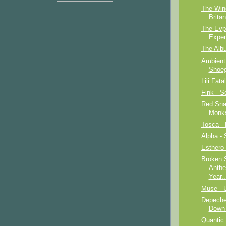
The Winc
Brita
The Evpa
Exper
The Alb
Ambient
Shoeg
Lili Fata
Fink - 
Red Sna
Monks
Tosca - 
Alpha -
Esthero
Broken 
Anthe
Year..
Muse - U
Depeche
Down 
Quantic