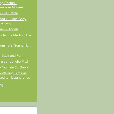
ing Rooms -
rranean Modern
- The Cradle
Badu - Gone Baby,
 be Long
ven - Hidden
t-Heron - Me And The
 Summer's Gonna Hurt
 Back and Forth
 Turtle (Bonobo Mix)
Nightlite (ft. Bajka)
- Walking Birds as
ed to Hopping Birds
(9)
)