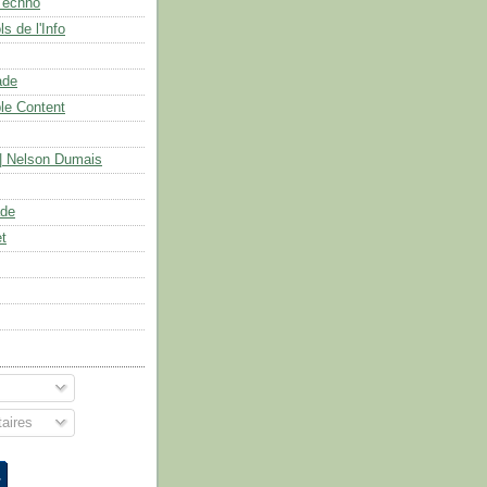
Techno
s de l'Info
ade
le Content
| Nelson Dumais
ade
et
aires