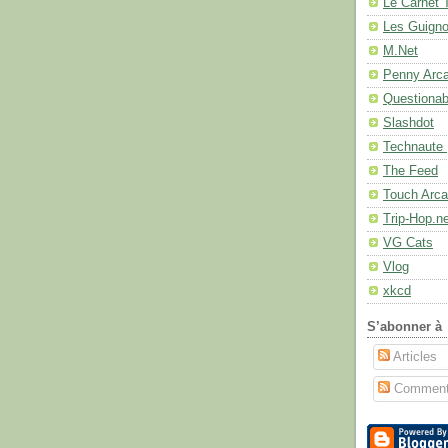
Le Carnet 
Les Guignol
M.Net
Penny Arc
Questionab
Slashdot
Technaute 
The Feed
Touch Arc
Trip-Hop.n
VG Cats
Vlog
xkcd
S’abonner à
Articles
Comment