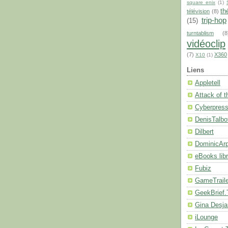
square enix
(1)
th
télévision
(8)
trip-hop
(15)
turntablism
(8
vidéoclip
(7)
X360
X10
(1)
Liens
Appletell
Attack of 
Cyberpres
DenisTalbo
Dilbert
DominicArp
eBooks libr
Fubiz
GameTrail
GeekBrief
Gina Desja
iLounge