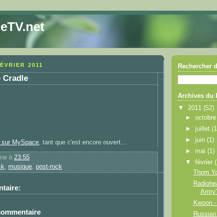
eTV.net
ÉVRIER 2011
Rechercher d
e Cradle
Archives du 
▼
2011
(52)
►
octobr
►
juillet
(1
►
juin
(1)
y sur MySpace
, tant que c'est encore ouvert...
►
mai
(1)
ane
à
23:55
▼
février
ck
,
musique
,
post-rock
Thom Yo
Radiohe
taire:
Army
Kwoon - 
 commentaire
Russian 