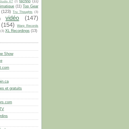
techno
(11)
Studio K7
(2)
ématique
(11)
Top Gear
(123)
Tru Thoughts
(3)
vidéo
(147)
)
(154)
Warp Records
XL Recordings
(13)
(3)
the Show
se
t.com
in.ca
es et gratuits
ers.com
.TV
rdins