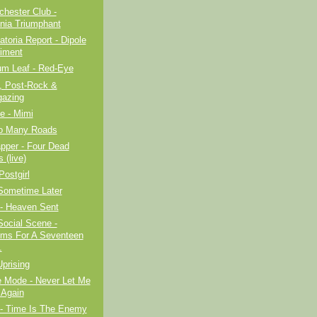
hester Club -
nnia Triumphant
toria Report - Dipole
iment
um Leaf - Red-Eye
, Post-Rock &
azing
le - Mimi
So Many Roads
pper - Four Dead
 (live)
Postgirl
 Sometime Later
 - Heaven Sent
Social Scene -
ms For A Seventeen
.
prising
 Mode - Never Let Me
Again
 - Time Is The Enemy