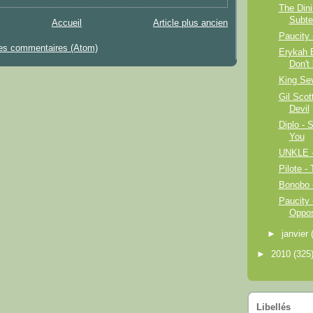
The Din
Subte
Accueil
Article plus ancien
Paucity 
les commentaires (Atom)
Erykah 
Don't
King Se
Gil Scot
Devil
Diplo -
You
UNKLE -
Pilote -
Bonobo - 
Paucity 
Oppos
►
janvier
►
2010
(325
Libellés