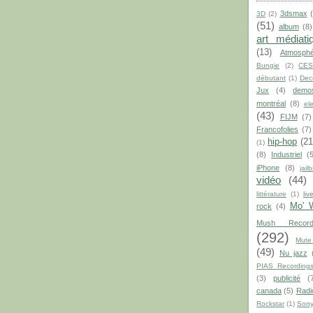
3dsmax
3D
(2)
(51)
album
(8)
art médiati
(13)
Atmosphé
Bungie
(2)
CE
débutant
(1)
Dec
Jux
(4)
demo
montréal
(8)
el
(43)
FIJM
(7)
Francofolies
(7)
hip-hop
(21
(1)
(8)
Industriel
(
iPhone
(8)
jail
vidéo
(44)
littérature
(1)
liv
Mo' 
rock
(4)
Mush Record
(292)
Mute
(49)
Nu jazz
PIAS Recording
(3)
publicité
(
canada
(5)
Radi
Rockstar
(1)
Son