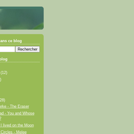
ans ce blog
blog
e
(12)
)
(28)
rke - The Eraser
ad - You and Whose
?
I lived on the Moon
Circles - Melee