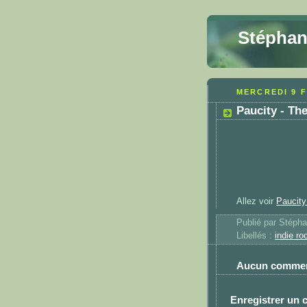
Stéphan
MERCREDI 9 F
Paucity - Th
Allez voir
Paucit
Publié par
Stéph
Libellés :
indie ro
Aucun commen
Enregistrer un