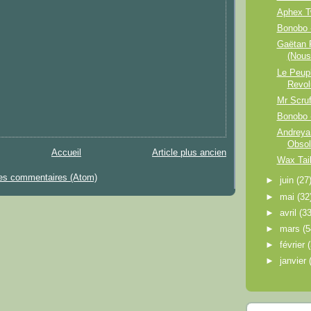
Aphex T
Bonobo 
Gaëtan 
(Nous
Le Peupl
Revol
Mr Scru
Bonobo -
Andreya 
Obsol
Accueil
Article plus ancien
Wax Tail
les commentaires (Atom)
►
juin
(27
►
mai
(32
►
avril
(33
►
mars
(5
►
février
►
janvier