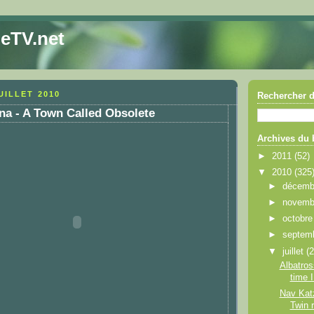
eTV.net
UILLET 2010
Rechercher d
na - A Town Called Obsolete
Archives du 
►
2011
(52)
▼
2010
(325
►
décem
►
novem
►
octobr
►
septem
▼
juillet
(
Albatros
time 
Nav Kat
Twin 