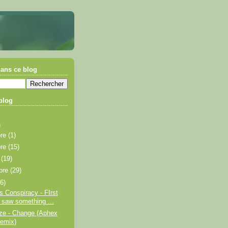
ans ce blog
blog
)
bre
(1)
bre
(15)
e
(19)
bre
(29)
26)
s Conspiracy - FIrst
I saw something ...
ze - Change (Aphex
remix)