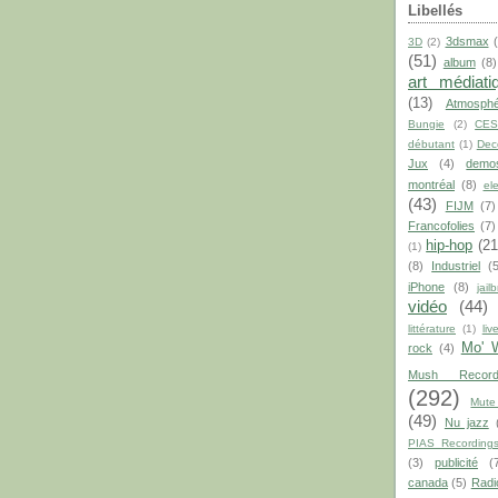
Libellés
3dsmax
3D
(2)
(51)
album
(8)
art médiati
(13)
Atmosphé
Bungie
(2)
CE
débutant
(1)
Dec
Jux
(4)
demo
montréal
(8)
el
(43)
FIJM
(7)
Francofolies
(7)
hip-hop
(21
(1)
(8)
Industriel
(
iPhone
(8)
jail
vidéo
(44)
littérature
(1)
liv
Mo' 
rock
(4)
Mush Record
(292)
Mute
(49)
Nu jazz
PIAS Recording
(3)
publicité
(
canada
(5)
Radi