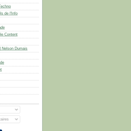
Techno
s de l'Info
ade
le Content
| Nelson Dumais
ade
et
aires