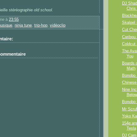
DJ Shado
Chris
ieille stéréographie
old school
.
Blockhea
ane
à
23:55
Skalpel 
usique
,
ninja tune
,
trip-hop
,
vidéoclip
Cut Chem
Caribou 
taire:
Coldcut 
The Aval
 commentaire
You
Boards o
Math
Bonobo 
Chinese
Nine Inc
Belo
Bonobo -
Mr Scruf
Yoko Ka
154e ann
Tesla
DJ Cam 