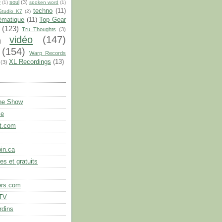
soul
(3)
y
(1)
spoken word
(1)
techno
(11)
Studio K7
(2)
ématique
(11)
Top Gear
(123)
Tru Thoughts
(3)
vidéo
(147)
)
(154)
Warp Records
XL Recordings
(13)
(3)
the Show
se
t.com
in.ca
es et gratuits
ers.com
.TV
rdins