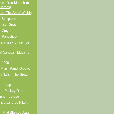
w - You Made It (ft.
 James)
d - The Art of Walking
- Sculpture
ist - Spat
- Crayon
- Panopticon
anches - Since I Left
f Canada - Music is
- 1009
 Man - Pandi Groove
h Nails - The Great
w
 Terrapin
f - Donkey Ride
nno - Europe
iversaire de Nikola
- Mad Blunted Jazz