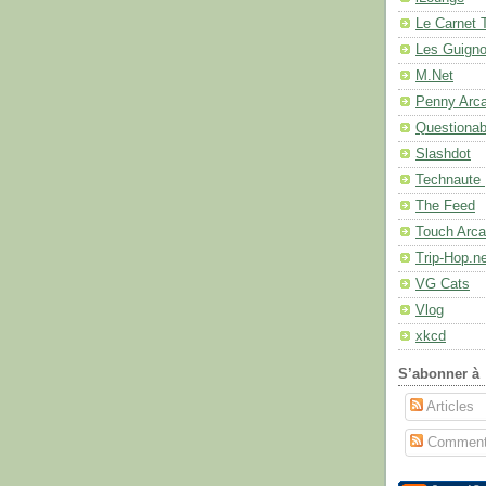
Le Carnet 
Les Guignol
M.Net
Penny Arc
Questionab
Slashdot
Technaute 
The Feed
Touch Arc
Trip-Hop.n
VG Cats
Vlog
xkcd
S’abonner à
Articles
Comment