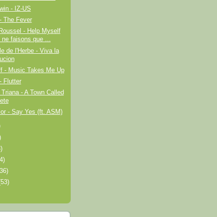
win - IZ-US
- The Fever
Roussel - Help Myself
 ne faisons que ...
e de l'Herbe - Viva la
ucion
ff - Music Takes Me Up
 Flutter
Triana - A Town Called
ete
or - Say Yes (ft. ASM)
)
)
)
4)
(36)
(53)