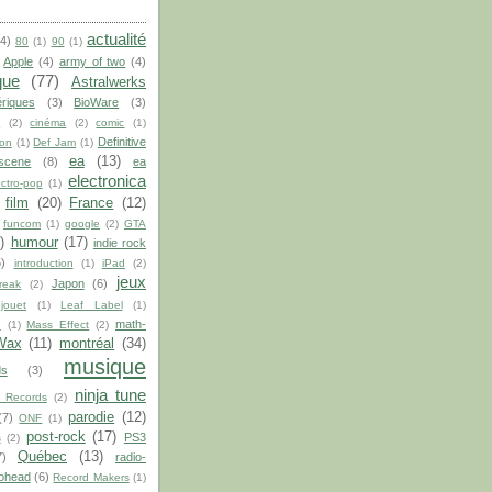
actualité
(4)
80
(1)
90
(1)
Apple
(4)
army of two
(4)
que
(77)
Astralwerks
riques
(3)
BioWare
(3)
S
(2)
cinéma
(2)
comic
(1)
Definitive
on
(1)
Def Jam
(1)
ea
(13)
scene
(8)
ea
electronica
ectro-pop
(1)
film
(20)
France
(12)
funcom
(1)
google
(2)
GTA
)
humour
(17)
indie rock
5)
introduction
(1)
iPad
(2)
jeux
Japon
(6)
break
(2)
jouet
(1)
Leaf Label
(1)
math-
e
(1)
Mass Effect
(2)
Wax
(11)
montréal
(34)
musique
s
(3)
ninja tune
 Records
(2)
parodie
(12)
(7)
ONF
(1)
post-rock
(17)
PS3
s
(2)
Québec
(13)
7)
radio-
ohead
(6)
Record Makers
(1)