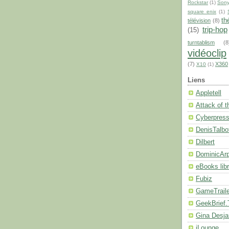
Rockstar
(1)
Son
square enix
(1)
th
télévision
(8)
trip-hop
(15)
turntablism
(8
vidéoclip
(7)
X360
X10
(1)
Liens
Appletell
Attack of 
Cyberpres
DenisTalbo
Dilbert
DominicArp
eBooks libr
Fubiz
GameTrail
GeekBrief
Gina Desja
iLounge